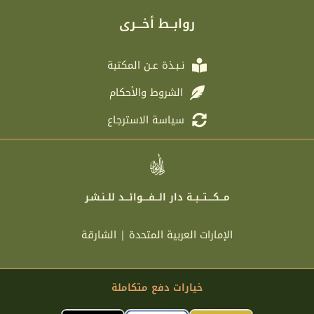
g
t
b
a
r
e
o
g
روابــط أخـــرى
a
r
o
r
m
k
a
m
نـبـذة عـن المكتبة
الشروط والأحكام
سياسة الاسترجاع
مـــكــــتـــبــة دار الـــفــــوائـــد للــنـشـر
الإمارات العربية المتحدة | الشارقة
خيارات دفع متكاملة