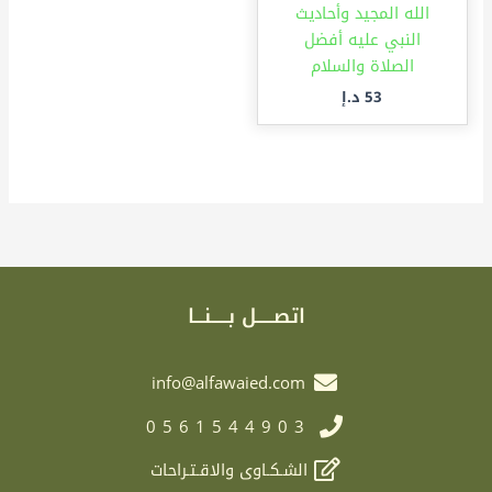
الله المجيد وأحاديث
النبي عليه أفضل
الصلاة والسلام
53
د.إ
اتصـــــل بـــــنـــا
info@alfawaied.com
0561544903
الشـكـاوى والاقـتـراحات