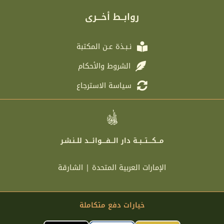
g
t
b
a
r
e
o
g
روابــط أخـــرى
a
r
o
r
m
k
a
m
نـبـذة عـن المكتبة
الشروط والأحكام
سياسة الاسترجاع
مـــكــــتـــبــة دار الـــفــــوائـــد للــنـشـر
الإمارات العربية المتحدة | الشارقة
خيارات دفع متكاملة