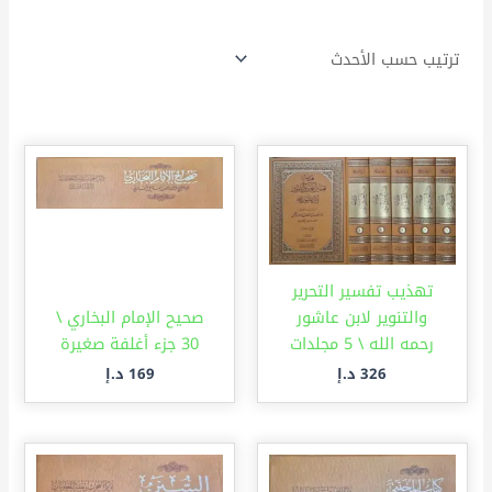
تهذيب تفسير التحرير
والتنوير لابن عاشور
صحيح الإمام البخاري \
رحمه الله \ 5 مجلدات
30 جزء أغلفة صغيرة
326
د.إ
169
د.إ