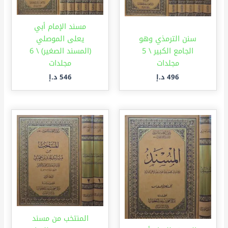
مسند الإمام أبي
سنن الترمذي وهو
يعلى الموصلي
الجامع الكبير \ 5
(المسند الصغير) \ 6
مجلدات
مجلدات
496
د.إ
546
د.إ
المنتخب من مسند