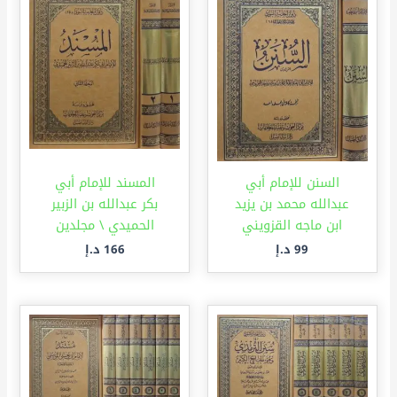
السنن للإمام أبي
المسند للإمام أبي
عبدالله محمد بن يزيد
بكر عبدالله بن الزبير
ابن ماجه القزويني
الحميدي \ مجلدين
99
د.إ
166
د.إ