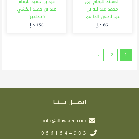
المسند للإمام أبي
عبد بن حميد للإمام
محمد عبدالله بن
عبد بن حميد الكشي
عبدالرحمن الدارمي
\ مجلدين
86
د.إ
156
د.إ
←
2
1
اتصـــــل بـــــنـــا
info@alfawaied.com
0561544903