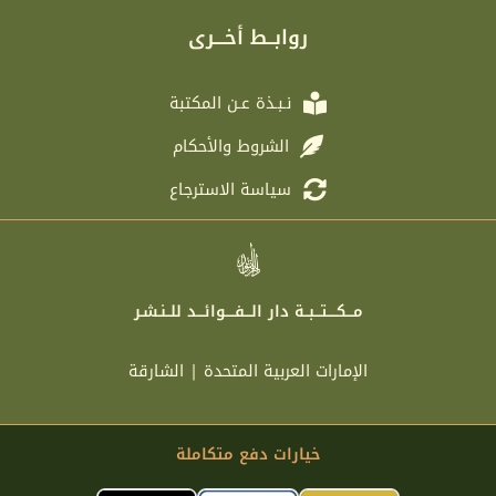
g
t
b
a
r
e
o
g
روابــط أخـــرى
a
r
o
r
m
k
a
m
نـبـذة عـن المكتبة
الشروط والأحكام
سياسة الاسترجاع
مـــكــــتـــبــة دار الـــفــــوائـــد للــنـشـر
الإمارات العربية المتحدة | الشارقة
خيارات دفع متكاملة