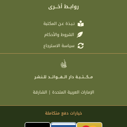
r
e
o
g
روابــط أخـــرى
a
r
o
r
m
k
a
m
نـبـذة عـن المكتبة
الشروط والأحكام
سياسة الاسترجاع
مـــكــــتـــبــة دار الـــفــــوائـــد للــنـشـر
الإمارات العربية المتحدة | الشارقة
خيارات دفع متكاملة