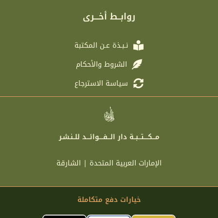
g
t
b
a
r
e
o
g
روابــط أخـــرى
a
r
o
r
m
k
a
m
نـبـذة عـن المكتبة
الشروط والأحكام
سياسة الاسترجاع
مـــكــــتـــبــة دار الـــفــــوائـــد للــنـشـر
الإمارات العربية المتحدة | الشارقة
خيارات دفع متكاملة