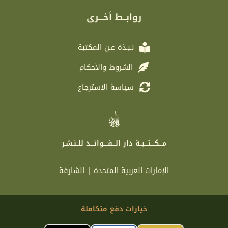
g
t
b
a
r
e
o
g
روابــط أخـــرى
a
r
o
r
m
k
a
m
نـبـذة عـن المكتبة
الشروط والأحكام
سياسة الاسترجاع
مـــكــــتـــبــة دار الـــفــــوائـــد للــنـشـر
الإمارات العربية المتحدة | الشارقة
خيارات دفع متكاملة