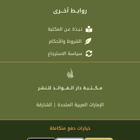
g
t
b
a
r
e
o
g
روابــط أخـــرى
a
r
o
r
m
k
a
m
نـبـذة عـن المكتبة
الشروط والأحكام
سياسة الاسترجاع
مـــكــــتـــبــة دار الـــفــــوائـــد للــنـشـر
الإمارات العربية المتحدة | الشارقة
خيارات دفع متكاملة